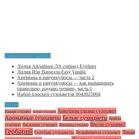
Самые новые записи:
Лилия Айлайнер ЛА-гибрид Eyeliner
Лилия Изи Ванилла Easy Vanilla
Анемоны и ранункулюсы — часть 2
Анемоны и ранункулюсы — как выращивать
правильно, изучаю теорию, часть 1
Набор плоских сухоцветов 0043025004
Метки
Анютины глазки сухоцвет
Акация сухоцвет
Алтей сухоцвет
Белые сухоцветы
Ароматные сухоцветы
Берёза
Виола сухоцвет
сухоцвет
Васильки сухоцвет
Вероника сухоцвет
Гербарий
Голубые сухоцветы
Дикая
Дельфиниум сухоцвет