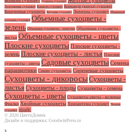
Желтые сухоцветы
морковь сухоцвет
Душица сухоцвет
Кориандр (кинза) сухоцвет
Золотарник сухоцвет
Карагач сухоцвет
Люцерна сухоцвет
Коричневые сухоцветы
Коровяк сухоцвет
Мышиный
Объемные сухоцветы -
горошек сухоцвет
зелень
Объемные сухоцветы -
Объемные сухоцветы - лепестки
Объемные сухоцветы - цветы
листья
Плоские сухоцветы
Плоские сухоцветы -
Плоские сухоцветы - листья
зелень
Плоские
Садовые сухоцветы
Семена
сухоцветы - цветы
парашютики
Сиреневые сухоцветы
Синие сухоцветы
Сухоцветы - дикоросы
Сухоцветы -
листья
Сухоцветы - плоды
Сухоцветы - семена
Сухоцветы - цветы
Сухоцветы цветы - колючки
Хвойные сухоцветы
Фиалки
Хризантема сухоцвет
Чеснок
прайс
сухоцвет
© 2026 ЦветоДомик
Дизайн и поддержка: GoodwinPress.ru
x