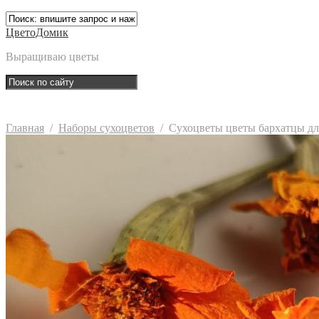
ЦветоДомик
Выращиваю цветы
Главная
/
Наборы сухоцветов
/
Сухоцветы цветы бархатцы для