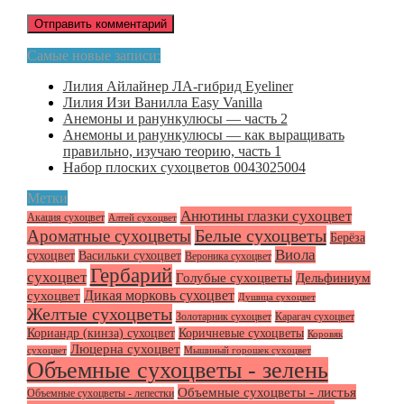
Самые новые записи:
Лилия Айлайнер ЛА-гибрид Eyeliner
Лилия Изи Ванилла Easy Vanilla
Анемоны и ранункулюсы — часть 2
Анемоны и ранункулюсы — как выращивать
правильно, изучаю теорию, часть 1
Набор плоских сухоцветов 0043025004
Метки
Анютины глазки сухоцвет
Акация сухоцвет
Алтей сухоцвет
Белые сухоцветы
Ароматные сухоцветы
Берёза
Виола
сухоцвет
Васильки сухоцвет
Вероника сухоцвет
Гербарий
сухоцвет
Голубые сухоцветы
Дельфиниум
Дикая морковь сухоцвет
сухоцвет
Душица сухоцвет
Желтые сухоцветы
Золотарник сухоцвет
Карагач сухоцвет
Кориандр (кинза) сухоцвет
Коричневые сухоцветы
Коровяк
Люцерна сухоцвет
сухоцвет
Мышиный горошек сухоцвет
Объемные сухоцветы - зелень
Объемные сухоцветы - листья
Объемные сухоцветы - лепестки