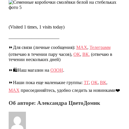
(Visited 1 times, 1 visits today)
______________________
⏩Для связи (личные сообщения):
МАХ
,
Телеграмм
(отвечаю в течении пару часов),
ОК
,
ВК.
(отвечаю в
течении нескольких дней)
⏩🛍️Наш магазин на
ОЗОН
.
⏩Наши пока еще маленькие группы:
ТГ
,
ОК
,
ВК
,
МАХ
присоединяйтесь, удобно следить за новинками❤️
Об авторе: Александра ЦветоДомик