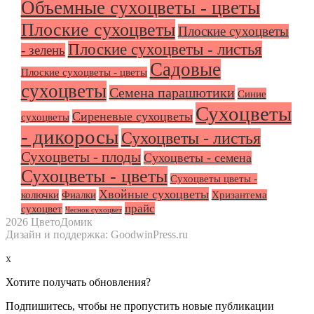
Объемные сухоцветы - цветы
Плоские сухоцветы
Плоские сухоцветы
Плоские сухоцветы - листья
- зелень
Садовые
Плоские сухоцветы - цветы
сухоцветы
Семена парашютики
Синие
Сухоцветы
Сиреневые сухоцветы
сухоцветы
- дикоросы
Сухоцветы - листья
Сухоцветы - плоды
Сухоцветы - семена
Сухоцветы - цветы
Сухоцветы цветы -
Хвойные сухоцветы
колючки
Фиалки
Хризантема
прайс
сухоцвет
Чеснок сухоцвет
2026 ЦветоДомик
Дизайн и поддержка: GoodwinPress.ru
x
Хотите получать обновления?
Подпишитесь, чтобы не пропустить новые публикации