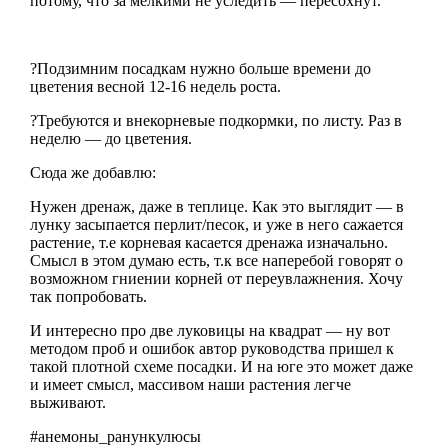
потому, что за мелкими не уследить — пересохнут.
?Подзимним посадкам нужно больше времени до
цветения весной 12-16 недель роста.
?Требуются и внекорневые подкормки, по листу. Раз в
неделю — до цветения.
Сюда же добавлю:
Нужен дренаж, даже в теплице. Как это выглядит — в
лунку засыпается перлит/песок, и уже в него сажается
растение, т.е корневая касается дренажа изначально.
Смысл в этом думаю есть, т.к все наперебой говорят о
возможном гниении корней от переувлажнения. Хочу
так попробовать.
И интересно про две луковицы на квадрат — ну вот
методом проб и ошибок автор руководства пришел к
такой плотной схеме посадки. И на юге это может даже
и имеет смысл, массивом наши растения легче
выживают.
#анемоны_ранункулюсы