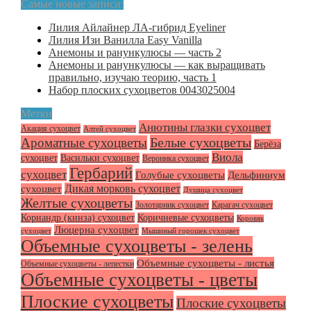
Самые новые записи:
Лилия Айлайнер ЛА-гибрид Eyeliner
Лилия Изи Ванилла Easy Vanilla
Анемоны и ранункулюсы — часть 2
Анемоны и ранункулюсы — как выращивать
правильно, изучаю теорию, часть 1
Набор плоских сухоцветов 0043025004
Метки
Анютины глазки сухоцвет
Акация сухоцвет
Алтей сухоцвет
Белые сухоцветы
Ароматные сухоцветы
Берёза
Виола
сухоцвет
Васильки сухоцвет
Вероника сухоцвет
Гербарий
сухоцвет
Голубые сухоцветы
Дельфиниум
Дикая морковь сухоцвет
сухоцвет
Душица сухоцвет
Желтые сухоцветы
Золотарник сухоцвет
Карагач сухоцвет
Кориандр (кинза) сухоцвет
Коричневые сухоцветы
Коровяк
Люцерна сухоцвет
сухоцвет
Мышиный горошек сухоцвет
Объемные сухоцветы - зелень
Объемные сухоцветы - листья
Объемные сухоцветы - лепестки
Объемные сухоцветы - цветы
Плоские сухоцветы
Плоские сухоцветы