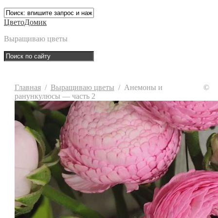
ЦветоДомик
Выращиваю цветы
Главная
/
Выращиваю цветы
/
Анемоны и
©
ранункулюсы — часть 2