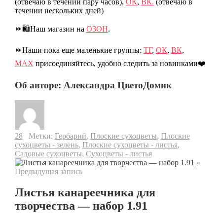
(отвечаю в течении пару часов),
ОК
,
ВК.
(отвечаю в
течении нескольких дней)
⏩🛍️Наш магазин на
ОЗОН
.
⏩Наши пока еще маленькие группы:
ТГ
,
ОК
,
ВК
,
МАХ
присоединяйтесь, удобно следить за новинками❤️
Об авторе: Александра ЦветоДомик
28
Метки:
Гербарий
,
Плоские сухоцветы
,
Плоские
сухоцветы - зелень
,
Плоские сухоцветы - листья
,
Садовые сухоцветы
,
Сухоцветы - листья
«
Предыдущая запись
Листья канареечника для
творчества — набор 1.91