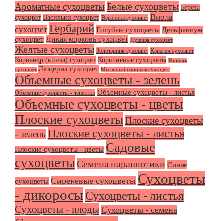
Белые сухоцветы
Ароматные сухоцветы
Берёза
Виола
сухоцвет
Васильки сухоцвет
Вероника сухоцвет
Гербарий
сухоцвет
Голубые сухоцветы
Дельфиниум
Дикая морковь сухоцвет
сухоцвет
Душица сухоцвет
Желтые сухоцветы
Золотарник сухоцвет
Карагач сухоцвет
Кориандр (кинза) сухоцвет
Коричневые сухоцветы
Коровяк
Люцерна сухоцвет
сухоцвет
Мышиный горошек сухоцвет
Объемные сухоцветы - зелень
Объемные сухоцветы - листья
Объемные сухоцветы - лепестки
Объемные сухоцветы - цветы
Плоские сухоцветы
Плоские сухоцветы
Плоские сухоцветы - листья
- зелень
Садовые
Плоские сухоцветы - цветы
сухоцветы
Семена парашютики
Синие
Сухоцветы
Сиреневые сухоцветы
сухоцветы
- дикоросы
Сухоцветы - листья
Сухоцветы - плоды
Сухоцветы - семена