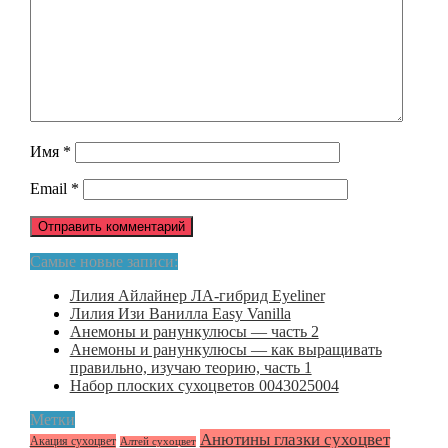
Имя
*
Email
*
Самые новые записи:
Лилия Айлайнер ЛА-гибрид Eyeliner
Лилия Изи Ванилла Easy Vanilla
Анемоны и ранункулюсы — часть 2
Анемоны и ранункулюсы — как выращивать
правильно, изучаю теорию, часть 1
Набор плоских сухоцветов 0043025004
Метки
Анютины глазки сухоцвет
Акация сухоцвет
Алтей сухоцвет