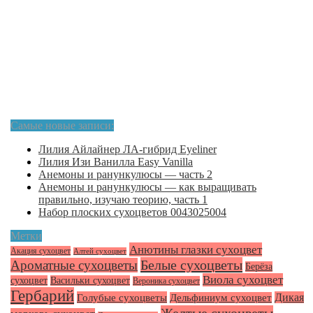
Самые новые записи:
Лилия Айлайнер ЛА-гибрид Eyeliner
Лилия Изи Ванилла Easy Vanilla
Анемоны и ранункулюсы — часть 2
Анемоны и ранункулюсы — как выращивать
правильно, изучаю теорию, часть 1
Набор плоских сухоцветов 0043025004
Метки
Анютины глазки сухоцвет
Акация сухоцвет
Алтей сухоцвет
Белые сухоцветы
Ароматные сухоцветы
Берёза
Виола сухоцвет
сухоцвет
Васильки сухоцвет
Вероника сухоцвет
Гербарий
Голубые сухоцветы
Дикая
Дельфиниум сухоцвет