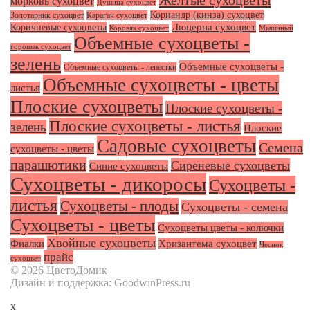
Желтые сухоцветы
морковь сухоцвет
Душица сухоцвет
Кориандр (кинза) сухоцвет
Золотарник сухоцвет
Карагач сухоцвет
Люцерна сухоцвет
Коричневые сухоцветы
Коровяк сухоцвет
Мышиный
Объемные сухоцветы -
горошек сухоцвет
зелень
Объемные сухоцветы -
Объемные сухоцветы - лепестки
Объемные сухоцветы - цветы
листья
Плоские сухоцветы
Плоские сухоцветы -
Плоские сухоцветы - листья
зелень
Плоские
Садовые сухоцветы
Семена
сухоцветы - цветы
парашютики
Сиреневые сухоцветы
Синие сухоцветы
Сухоцветы - дикоросы
Сухоцветы -
листья
Сухоцветы - плоды
Сухоцветы - семена
Сухоцветы - цветы
Сухоцветы цветы - колючки
Хвойные сухоцветы
Фиалки
Хризантема сухоцвет
Чеснок
прайс
сухоцвет
© 2026 ЦветоДомик
Дизайн и поддержка: GoodwinPress.ru
x