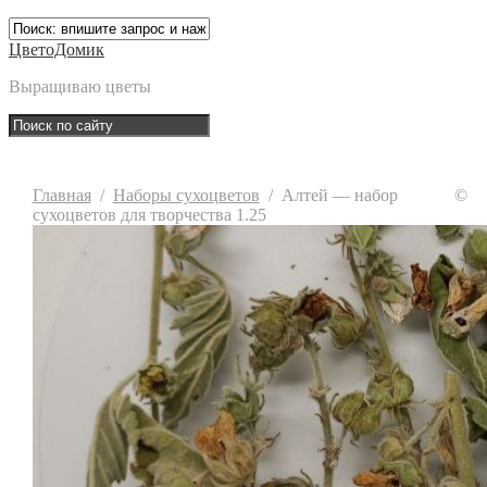
ЦветоДомик
Выращиваю цветы
Главная
/
Наборы сухоцветов
/
Алтей — набор
©
сухоцветов для творчества 1.25