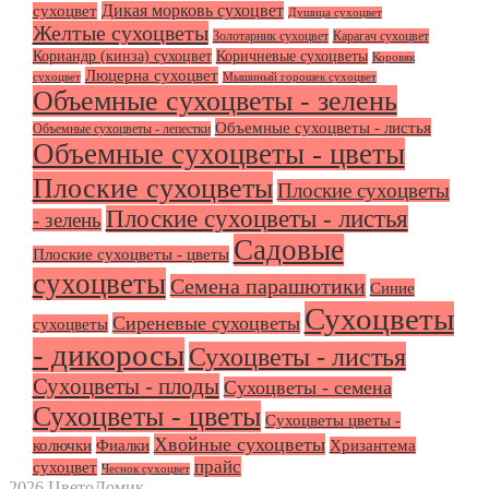
Дикая морковь сухоцвет
сухоцвет
Душица сухоцвет
Желтые сухоцветы
Золотарник сухоцвет
Карагач сухоцвет
Кориандр (кинза) сухоцвет
Коричневые сухоцветы
Коровяк
Люцерна сухоцвет
сухоцвет
Мышиный горошек сухоцвет
Объемные сухоцветы - зелень
Объемные сухоцветы - листья
Объемные сухоцветы - лепестки
Объемные сухоцветы - цветы
Плоские сухоцветы
Плоские сухоцветы
Плоские сухоцветы - листья
- зелень
Садовые
Плоские сухоцветы - цветы
сухоцветы
Семена парашютики
Синие
Сухоцветы
Сиреневые сухоцветы
сухоцветы
- дикоросы
Сухоцветы - листья
Сухоцветы - плоды
Сухоцветы - семена
Сухоцветы - цветы
Сухоцветы цветы -
Хвойные сухоцветы
колючки
Фиалки
Хризантема
прайс
сухоцвет
Чеснок сухоцвет
2026 ЦветоДомик