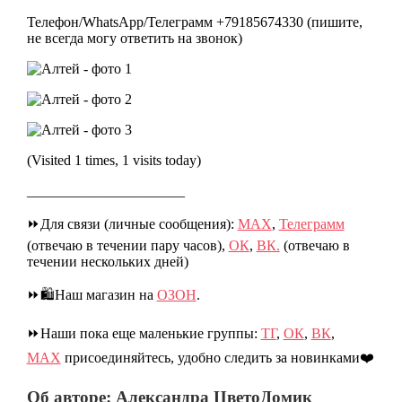
Телефон/WhatsApp/Телеграмм +79185674330 (пишите,
не всегда могу ответить на звонок)
(Visited 1 times, 1 visits today)
______________________
⏩Для связи (личные сообщения):
МАХ
,
Телеграмм
(отвечаю в течении пару часов),
ОК
,
ВК.
(отвечаю в
течении нескольких дней)
⏩🛍️Наш магазин на
ОЗОН
.
⏩Наши пока еще маленькие группы:
ТГ
,
ОК
,
ВК
,
МАХ
присоединяйтесь, удобно следить за новинками❤️
Об авторе: Александра ЦветоДомик