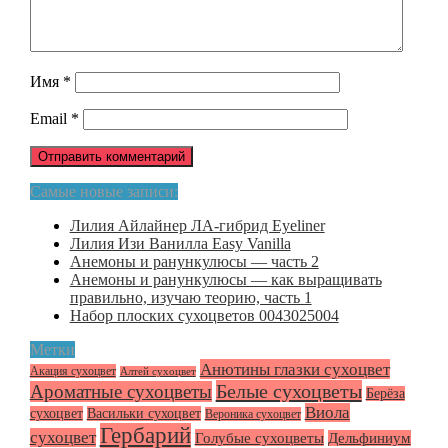
Имя
*
Email
*
Самые новые записи:
Лилия Айлайнер ЛА-гибрид Eyeliner
Лилия Изи Ванилла Easy Vanilla
Анемоны и ранункулюсы — часть 2
Анемоны и ранункулюсы — как выращивать
правильно, изучаю теорию, часть 1
Набор плоских сухоцветов 0043025004
Метки
Анютины глазки сухоцвет
Акация сухоцвет
Алтей сухоцвет
Белые сухоцветы
Ароматные сухоцветы
Берёза
Виола
сухоцвет
Васильки сухоцвет
Вероника сухоцвет
Гербарий
сухоцвет
Голубые сухоцветы
Дельфиниум