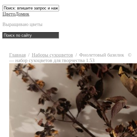
ЦветоДомик
Выращиваю цветы
Главная
/
Наборы сухоцветов
/
Фиолетовый базилик
©
— набор сухоцветов для творчества 1.53