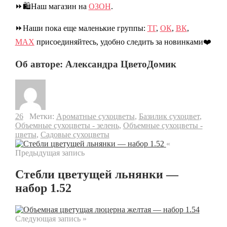
⏩🛍️Наш магазин на
ОЗОН
.
⏩Наши пока еще маленькие группы:
ТГ
,
ОК
,
ВК
,
МАХ
присоединяйтесь, удобно следить за новинками❤️
Об авторе: Александра ЦветоДомик
26
Метки:
Ароматные сухоцветы
,
Базилик сухоцвет
,
Объемные сухоцветы - зелень
,
Объемные сухоцветы -
цветы
,
Садовые сухоцветы
«
Предыдущая запись
Стебли цветущей льнянки —
набор 1.52
Следующая запись »