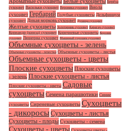
Белые сухоцветы
Ароматные сухоцветы
Берёза
Виола
сухоцвет
Васильки сухоцвет
Вероника сухоцвет
Гербарий
сухоцвет
Голубые сухоцветы
Дельфиниум
Дикая морковь сухоцвет
сухоцвет
Душица сухоцвет
Желтые сухоцветы
Золотарник сухоцвет
Карагач сухоцвет
Кориандр (кинза) сухоцвет
Коричневые сухоцветы
Коровяк
Люцерна сухоцвет
сухоцвет
Мышиный горошек сухоцвет
Объемные сухоцветы - зелень
Объемные сухоцветы - листья
Объемные сухоцветы - лепестки
Объемные сухоцветы - цветы
Плоские сухоцветы
Плоские сухоцветы
Плоские сухоцветы - листья
- зелень
Садовые
Плоские сухоцветы - цветы
сухоцветы
Семена парашютики
Синие
Сухоцветы
Сиреневые сухоцветы
сухоцветы
- дикоросы
Сухоцветы - листья
Сухоцветы - плоды
Сухоцветы - семена
Сухоцветы - цветы
Сухоцветы цветы -