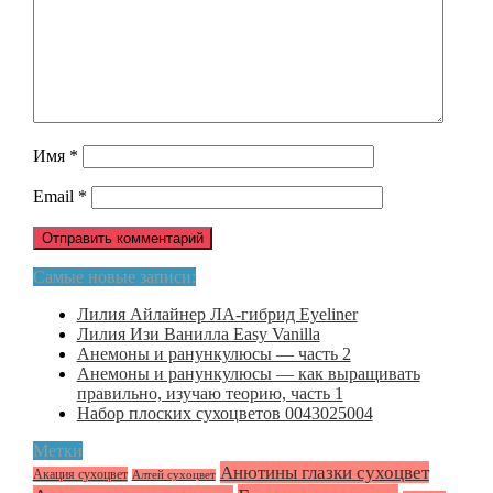
Имя
*
Email
*
Самые новые записи:
Лилия Айлайнер ЛА-гибрид Eyeliner
Лилия Изи Ванилла Easy Vanilla
Анемоны и ранункулюсы — часть 2
Анемоны и ранункулюсы — как выращивать
правильно, изучаю теорию, часть 1
Набор плоских сухоцветов 0043025004
Метки
Анютины глазки сухоцвет
Акация сухоцвет
Алтей сухоцвет