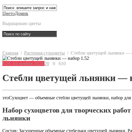
ЦветоДомик
Выращиваю цветы
Главная
/
Растения сухоцветы
/
Стебли цветущей льнянки — 
8:26, 04 ноября 2024
20
0
610
Стебли цветущей льнянки — н
этоСухоцвет — объемные стебли цветущей льнянки, набор для т
Набор сухоцветов для творческих работ
льнянки
Состав: Засушенные объемные стебельки цветущей льнянки. Ра