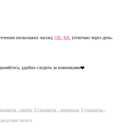
течении нескольких часов),
ОК
,
ВК.
(отвечаю через день-
иняйтесь, удобно следить за новинками❤️
хоцветы - цветы
,
Сухоцветы - дикоросы
,
Сухоцветы -
едыдущая запись