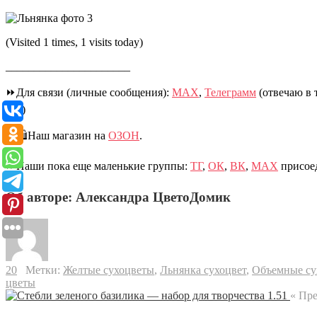
(Visited 1 times, 1 visits today)
______________________
⏩Для связи (личные сообщения):
МАХ
,
Телеграмм
(отвечаю в 
два)
⏩🛍️Наш магазин на
ОЗОН
.
⏩Наши пока еще маленькие группы:
ТГ
,
ОК
,
ВК
,
МАХ
присоед
Об авторе: Александра ЦветоДомик
20
Метки:
Желтые сухоцветы
,
Льнянка сухоцвет
,
Объемные су
цветы
« Пр