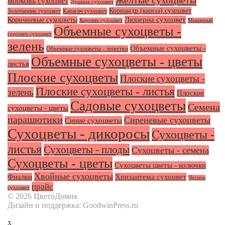
Желтые сухоцветы
морковь сухоцвет
Душица сухоцвет
Кориандр (кинза) сухоцвет
Золотарник сухоцвет
Карагач сухоцвет
Люцерна сухоцвет
Коричневые сухоцветы
Коровяк сухоцвет
Мышиный
Объемные сухоцветы -
горошек сухоцвет
зелень
Объемные сухоцветы -
Объемные сухоцветы - лепестки
Объемные сухоцветы - цветы
листья
Плоские сухоцветы
Плоские сухоцветы -
Плоские сухоцветы - листья
зелень
Плоские
Садовые сухоцветы
Семена
сухоцветы - цветы
парашютики
Сиреневые сухоцветы
Синие сухоцветы
Сухоцветы - дикоросы
Сухоцветы -
листья
Сухоцветы - плоды
Сухоцветы - семена
Сухоцветы - цветы
Сухоцветы цветы - колючки
Хвойные сухоцветы
Фиалки
Хризантема сухоцвет
Чеснок
прайс
сухоцвет
© 2026 ЦветоДомик
Дизайн и поддержка: GoodwinPress.ru
x