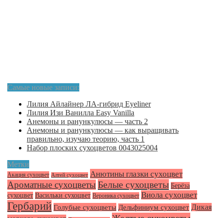
Самые новые записи:
Лилия Айлайнер ЛА-гибрид Eyeliner
Лилия Изи Ванилла Easy Vanilla
Анемоны и ранункулюсы — часть 2
Анемоны и ранункулюсы — как выращивать
правильно, изучаю теорию, часть 1
Набор плоских сухоцветов 0043025004
Метки
Анютины глазки сухоцвет
Акация сухоцвет
Алтей сухоцвет
Белые сухоцветы
Ароматные сухоцветы
Берёза
Виола сухоцвет
сухоцвет
Васильки сухоцвет
Вероника сухоцвет
Гербарий
Голубые сухоцветы
Дикая
Дельфиниум сухоцвет