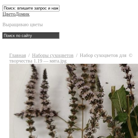
ЦветоДомик
Выращиваю цветы
Главная
/
Наборы сухоцветов
/
Набор сухоцветов для
©
творчества 1.19 — мята.jpg