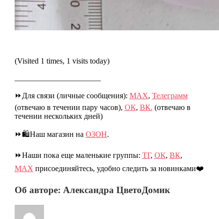
(Visited 1 times, 1 visits today)
______________________
⏩Для связи (личные сообщения):
МАХ
,
Телеграмм
(отвечаю в течении пару часов),
ОК
,
ВК.
(отвечаю в
течении нескольких дней)
⏩🛍️Наш магазин на
ОЗОН
.
⏩Наши пока еще маленькие группы:
ТГ
,
ОК
,
ВК
,
МАХ
присоединяйтесь, удобно следить за новинками❤️
Об авторе: Александра ЦветоДомик