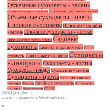
Объемные сухоцветы - зелень
Объемные сухоцветы - листья
Объемные сухоцветы - лепестки
Объемные сухоцветы - цветы
Плоские сухоцветы
Плоские сухоцветы
Плоские сухоцветы - листья
- зелень
Садовые
Плоские сухоцветы - цветы
сухоцветы
Семена парашютики
Синие
Сухоцветы
Сиреневые сухоцветы
сухоцветы
- дикоросы
Сухоцветы - листья
Сухоцветы - плоды
Сухоцветы - семена
Сухоцветы - цветы
Сухоцветы цветы -
Хвойные сухоцветы
колючки
Фиалки
Хризантема
прайс
сухоцвет
Чеснок сухоцвет
2026 ЦветоДомик
Дизайн и поддержка: GoodwinPress.ru
x