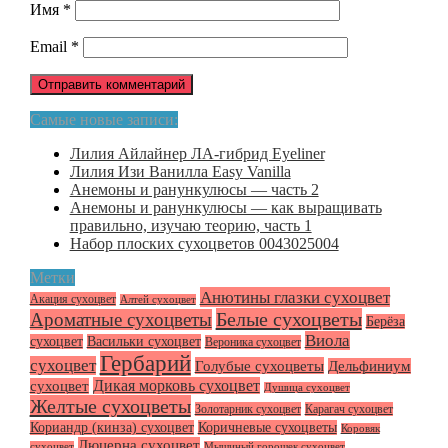
Имя
*
Email
*
Самые новые записи:
Лилия Айлайнер ЛА-гибрид Eyeliner
Лилия Изи Ванилла Easy Vanilla
Анемоны и ранункулюсы — часть 2
Анемоны и ранункулюсы — как выращивать
правильно, изучаю теорию, часть 1
Набор плоских сухоцветов 0043025004
Метки
Анютины глазки сухоцвет
Акация сухоцвет
Алтей сухоцвет
Белые сухоцветы
Ароматные сухоцветы
Берёза
Виола
сухоцвет
Васильки сухоцвет
Вероника сухоцвет
Гербарий
сухоцвет
Голубые сухоцветы
Дельфиниум
Дикая морковь сухоцвет
сухоцвет
Душица сухоцвет
Желтые сухоцветы
Золотарник сухоцвет
Карагач сухоцвет
Кориандр (кинза) сухоцвет
Коричневые сухоцветы
Коровяк
Люцерна сухоцвет
сухоцвет
Мышиный горошек сухоцвет