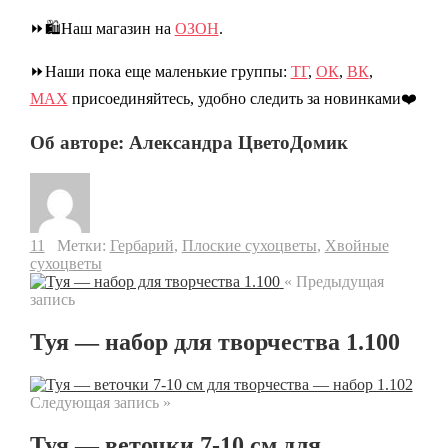
⏩🛍️Наш магазин на
ОЗОН
.
⏩Наши пока еще маленькие группы:
ТГ
,
ОК
,
ВК
,
МАХ
присоединяйтесь, удобно следить за новинками❤️
Об авторе: Александра ЦветоДомик
11
Метки:
Гербарий
,
Плоские сухоцветы
,
Хвойные
сухоцветы
« Предыдущая
запись
Туя — набор для творчества 1.100
Следующая запись »
Туя — веточки 7-10 см для