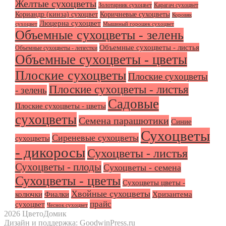
Желтые сухоцветы
Золотарник сухоцвет
Карагач сухоцвет
Кориандр (кинза) сухоцвет
Коричневые сухоцветы
Коровяк
Люцерна сухоцвет
сухоцвет
Мышиный горошек сухоцвет
Объемные сухоцветы - зелень
Объемные сухоцветы - листья
Объемные сухоцветы - лепестки
Объемные сухоцветы - цветы
Плоские сухоцветы
Плоские сухоцветы
Плоские сухоцветы - листья
- зелень
Садовые
Плоские сухоцветы - цветы
сухоцветы
Семена парашютики
Синие
Сухоцветы
Сиреневые сухоцветы
сухоцветы
- дикоросы
Сухоцветы - листья
Сухоцветы - плоды
Сухоцветы - семена
Сухоцветы - цветы
Сухоцветы цветы -
Хвойные сухоцветы
колючки
Фиалки
Хризантема
прайс
сухоцвет
Чеснок сухоцвет
2026 ЦветоДомик
Дизайн и поддержка: GoodwinPress.ru