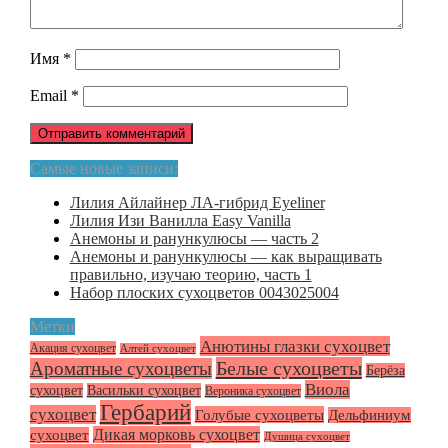
Имя
*
Email
*
Самые новые записи:
Лилия Айлайнер ЛА-гибрид Eyeliner
Лилия Изи Ванилла Easy Vanilla
Анемоны и ранункулюсы — часть 2
Анемоны и ранункулюсы — как выращивать
правильно, изучаю теорию, часть 1
Набор плоских сухоцветов 0043025004
Метки
Анютины глазки сухоцвет
Акация сухоцвет
Алтей сухоцвет
Белые сухоцветы
Ароматные сухоцветы
Берёза
Виола
сухоцвет
Васильки сухоцвет
Вероника сухоцвет
Гербарий
сухоцвет
Голубые сухоцветы
Дельфиниум
Дикая морковь сухоцвет
сухоцвет
Душица сухоцвет