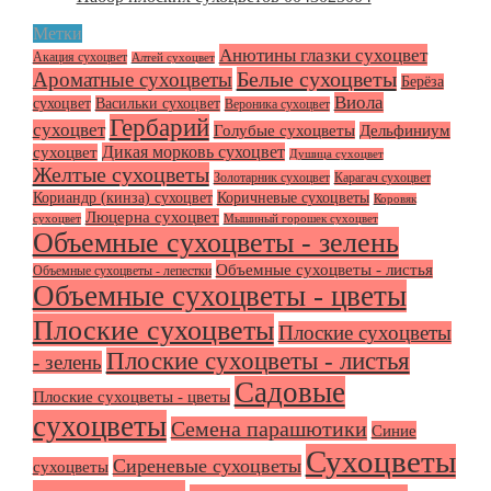
Метки
Анютины глазки сухоцвет
Акация сухоцвет
Алтей сухоцвет
Белые сухоцветы
Ароматные сухоцветы
Берёза
Виола
сухоцвет
Васильки сухоцвет
Вероника сухоцвет
Гербарий
сухоцвет
Голубые сухоцветы
Дельфиниум
Дикая морковь сухоцвет
сухоцвет
Душица сухоцвет
Желтые сухоцветы
Золотарник сухоцвет
Карагач сухоцвет
Кориандр (кинза) сухоцвет
Коричневые сухоцветы
Коровяк
Люцерна сухоцвет
сухоцвет
Мышиный горошек сухоцвет
Объемные сухоцветы - зелень
Объемные сухоцветы - листья
Объемные сухоцветы - лепестки
Объемные сухоцветы - цветы
Плоские сухоцветы
Плоские сухоцветы
Плоские сухоцветы - листья
- зелень
Садовые
Плоские сухоцветы - цветы
сухоцветы
Семена парашютики
Синие
Сухоцветы
Сиреневые сухоцветы
сухоцветы