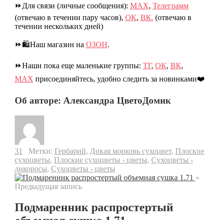
⏩Для связи (личные сообщения):
МАХ
,
Телеграмм
(отвечаю в течении пару часов),
ОК
,
ВК.
(отвечаю в
течении нескольких дней)
⏩🛍️Наш магазин на
ОЗОН
.
⏩Наши пока еще маленькие группы:
ТГ
,
ОК
,
ВК
,
МАХ
присоединяйтесь, удобно следить за новинками❤️
Об авторе: Александра ЦветоДомик
31
Метки:
Гербарий
,
Дикая морковь сухоцвет
,
Плоские
сухоцветы
,
Плоские сухоцветы - цветы
,
Сухоцветы -
дикоросы
,
Сухоцветы - цветы
«
Предыдущая запись
Подмаренник распростертый