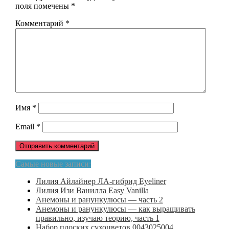
поля помечены
*
Комментарий
*
Имя
*
Email
*
Самые новые записи:
Лилия Айлайнер ЛА-гибрид Eyeliner
Лилия Изи Ванилла Easy Vanilla
Анемоны и ранункулюсы — часть 2
Анемоны и ранункулюсы — как выращивать
правильно, изучаю теорию, часть 1
Набор плоских сухоцветов 0043025004