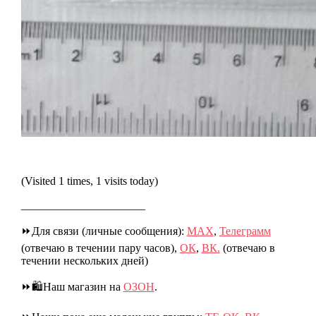
(Visited 1 times, 1 visits today)
______________________
⏩Для связи (личные сообщения):
МАХ
,
Телеграмм
(отвечаю в течении пару часов),
ОК
,
ВК.
(отвечаю в
течении нескольких дней)
⏩🛍️Наш магазин на
ОЗОН
.