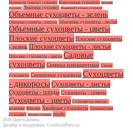
Кориандр (кинза) сухоцвет
Коричневые сухоцветы
Коровяк
Люцерна сухоцвет
сухоцвет
Мышиный горошек сухоцвет
Объемные сухоцветы - зелень
Объемные сухоцветы - листья
Объемные сухоцветы - лепестки
Объемные сухоцветы - цветы
Плоские сухоцветы
Плоские сухоцветы
Плоские сухоцветы - листья
- зелень
Садовые
Плоские сухоцветы - цветы
сухоцветы
Семена парашютики
Синие
Сухоцветы
Сиреневые сухоцветы
сухоцветы
- дикоросы
Сухоцветы - листья
Сухоцветы - плоды
Сухоцветы - семена
Сухоцветы - цветы
Сухоцветы цветы -
Хвойные сухоцветы
колючки
Фиалки
Хризантема
прайс
сухоцвет
Чеснок сухоцвет
2026 ЦветоДомик
Дизайн и поддержка: GoodwinPress.ru