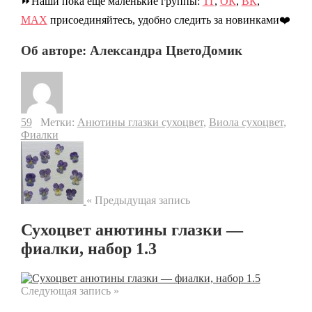
⏩Наши пока еще маленькие группы:
ТГ
,
ОК
,
ВК
,
МАХ
присоединяйтесь, удобно следить за новинками❤️
Об авторе: Александра ЦветоДомик
59
Метки:
Анютины глазки сухоцвет
,
Виола сухоцвет
,
Фиалки
« Предыдущая запись
Сухоцвет анютины глазки —
фиалки, набор 1.3
Следующая запись »