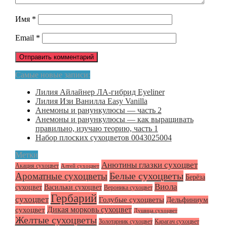
Имя
*
Email
*
Самые новые записи:
Лилия Айлайнер ЛА-гибрид Eyeliner
Лилия Изи Ванилла Easy Vanilla
Анемоны и ранункулюсы — часть 2
Анемоны и ранункулюсы — как выращивать
правильно, изучаю теорию, часть 1
Набор плоских сухоцветов 0043025004
Метки
Анютины глазки сухоцвет
Акация сухоцвет
Алтей сухоцвет
Белые сухоцветы
Ароматные сухоцветы
Берёза
Виола
сухоцвет
Васильки сухоцвет
Вероника сухоцвет
Гербарий
сухоцвет
Голубые сухоцветы
Дельфиниум
Дикая морковь сухоцвет
сухоцвет
Душица сухоцвет
Желтые сухоцветы
Золотарник сухоцвет
Карагач сухоцвет