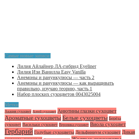
Самые новые записи:
Лилия Айлайнер ЛА-гибрид Eyeliner
Лилия Изи Ванилла Easy Vanilla
Анемоны и ранункулюсы — часть 2
Анемоны и ранункулюсы — как выращивать
правильно, изучаю теорию, часть 1
Набор плоских сухоцветов 0043025004
Метки
Анютины глазки сухоцвет
Акация сухоцвет
Алтей сухоцвет
Белые сухоцветы
Ароматные сухоцветы
Берёза
Виола сухоцвет
сухоцвет
Васильки сухоцвет
Вероника сухоцвет
Гербарий
Голубые сухоцветы
Дикая
Дельфиниум сухоцвет