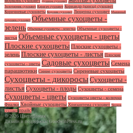
Желтые сухоцветы
морковь сухоцвет
Душица сухоцвет
Кориандр (кинза) сухоцвет
Золотарник сухоцвет
Карагач сухоцвет
Люцерна сухоцвет
Коричневые сухоцветы
Коровяк сухоцвет
Мышиный
Объемные сухоцветы -
горошек сухоцвет
зелень
Объемные сухоцветы -
Объемные сухоцветы - лепестки
Объемные сухоцветы - цветы
листья
Плоские сухоцветы
Плоские сухоцветы -
Плоские сухоцветы - листья
зелень
Плоские
Садовые сухоцветы
Семена
сухоцветы - цветы
парашютики
Сиреневые сухоцветы
Синие сухоцветы
Сухоцветы - дикоросы
Сухоцветы -
листья
Сухоцветы - плоды
Сухоцветы - семена
Сухоцветы - цветы
Сухоцветы цветы - колючки
Хвойные сухоцветы
Фиалки
Хризантема сухоцвет
Чеснок
прайс
сухоцвет
© 2026 ЦветоДомик
Дизайн и поддержка: GoodwinPress.ru
x