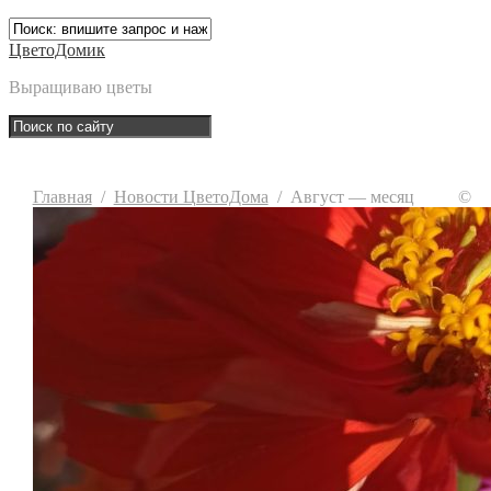
ЦветоДомик
Выращиваю цветы
Главная
/
Новости ЦветоДома
/
Август — месяц
©