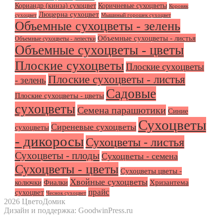
Кориандр (кинза) сухоцвет
Коричневые сухоцветы
Коровяк
Люцерна сухоцвет
сухоцвет
Мышиный горошек сухоцвет
Объемные сухоцветы - зелень
Объемные сухоцветы - листья
Объемные сухоцветы - лепестки
Объемные сухоцветы - цветы
Плоские сухоцветы
Плоские сухоцветы
Плоские сухоцветы - листья
- зелень
Садовые
Плоские сухоцветы - цветы
сухоцветы
Семена парашютики
Синие
Сухоцветы
Сиреневые сухоцветы
сухоцветы
- дикоросы
Сухоцветы - листья
Сухоцветы - плоды
Сухоцветы - семена
Сухоцветы - цветы
Сухоцветы цветы -
Хвойные сухоцветы
колючки
Фиалки
Хризантема
прайс
сухоцвет
Чеснок сухоцвет
2026 ЦветоДомик
Дизайн и поддержка: GoodwinPress.ru