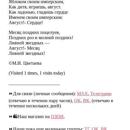
Яблоком своим имперским,
Как дитя, играешь, август.
Как ладонью, гладишь сердце
Именем своим имперским:
Август!- Сердце!
Месяц поздних поцелуев,
Поздних роз и молний поздних!
Ливней звездных —
Август!- Месяц
Ливней звездных!
©М.И. Цветаева
(Visited 1 times, 1 visits today)
______________________
⏩Для связи (личные сообщения):
МАХ
,
Телеграмм
(отвечаю в течении пару часов),
ОК
,
ВК.
(отвечаю в
течении нескольких дней)
⏩🛍️Наш магазин на
ОЗОН
.
⏩Наши пока еще маленькие группы:
ТГ
,
ОК
,
ВК
,