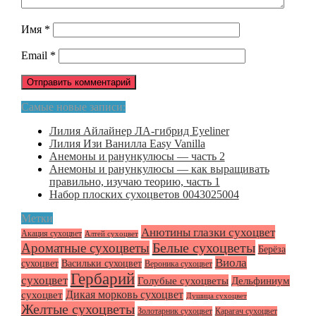
Имя
*
Email
*
Самые новые записи:
Лилия Айлайнер ЛА-гибрид Eyeliner
Лилия Изи Ванилла Easy Vanilla
Анемоны и ранункулюсы — часть 2
Анемоны и ранункулюсы — как выращивать
правильно, изучаю теорию, часть 1
Набор плоских сухоцветов 0043025004
Метки
Анютины глазки сухоцвет
Акация сухоцвет
Алтей сухоцвет
Белые сухоцветы
Ароматные сухоцветы
Берёза
Виола
сухоцвет
Васильки сухоцвет
Вероника сухоцвет
Гербарий
сухоцвет
Голубые сухоцветы
Дельфиниум
Дикая морковь сухоцвет
сухоцвет
Душица сухоцвет
Желтые сухоцветы
Золотарник сухоцвет
Карагач сухоцвет