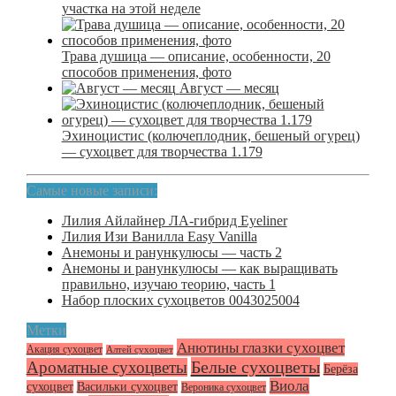
участка на этой неделе
Трава душица — описание, особенности, 20
способов применения, фото
Август — месяц
Эхиноцистис (колючеплодник, бешеный огурец)
— сухоцвет для творчества 1.179
Самые новые записи:
Лилия Айлайнер ЛА-гибрид Eyeliner
Лилия Изи Ванилла Easy Vanilla
Анемоны и ранункулюсы — часть 2
Анемоны и ранункулюсы — как выращивать
правильно, изучаю теорию, часть 1
Набор плоских сухоцветов 0043025004
Метки
Анютины глазки сухоцвет
Акация сухоцвет
Алтей сухоцвет
Белые сухоцветы
Ароматные сухоцветы
Берёза
Виола
сухоцвет
Васильки сухоцвет
Вероника сухоцвет