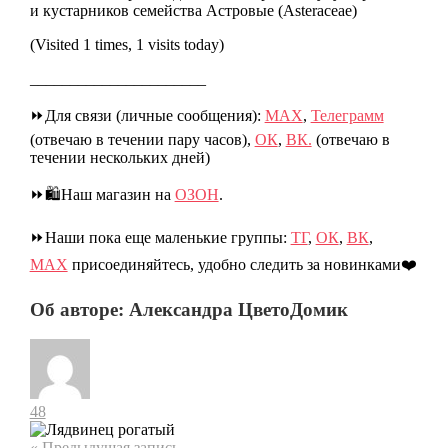
и кустарников семейства Астровые (Asteraceae)
(Visited 1 times, 1 visits today)
______________________
⏩Для связи (личные сообщения):
МАХ
,
Телеграмм
(отвечаю в течении пару часов),
ОК
,
ВК.
(отвечаю в
течении нескольких дней)
⏩🛍️Наш магазин на
ОЗОН
.
⏩Наши пока еще маленькие группы:
ТГ
,
ОК
,
ВК
,
МАХ
присоединяйтесь, удобно следить за новинками❤️
Об авторе: Александра ЦветоДомик
48
« Предыдущая запись