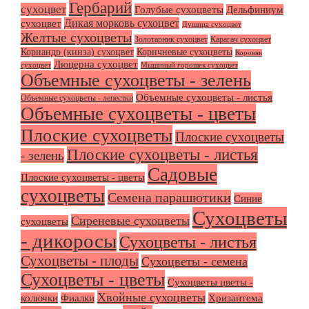
Гербарий
сухоцвет
Голубые сухоцветы
Дельфиниум
Дикая морковь сухоцвет
сухоцвет
Душица сухоцвет
Желтые сухоцветы
Золотарник сухоцвет
Карагач сухоцвет
Кориандр (кинза) сухоцвет
Коричневые сухоцветы
Коровяк
Люцерна сухоцвет
сухоцвет
Мышиный горошек сухоцвет
Объемные сухоцветы - зелень
Объемные сухоцветы - листья
Объемные сухоцветы - лепестки
Объемные сухоцветы - цветы
Плоские сухоцветы
Плоские сухоцветы
Плоские сухоцветы - листья
- зелень
Садовые
Плоские сухоцветы - цветы
сухоцветы
Семена парашютики
Синие
Сухоцветы
Сиреневые сухоцветы
сухоцветы
- дикоросы
Сухоцветы - листья
Сухоцветы - плоды
Сухоцветы - семена
Сухоцветы - цветы
Сухоцветы цветы -
Хвойные сухоцветы
колючки
Фиалки
Хризантема