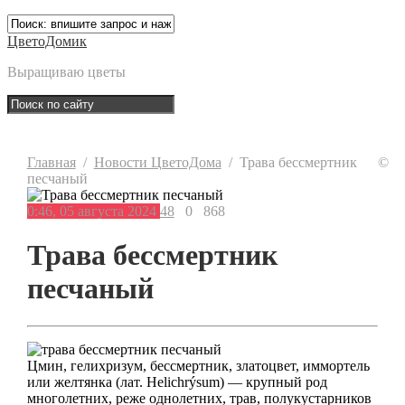
ЦветоДомик
Выращиваю цветы
Главная
/
Новости ЦветоДома
/
Трава бессмертник
©
песчаный
0:46, 05 августа 2024
48
0
868
Трава бессмертник
песчаный
Цмин, гелихризум, бессмертник, златоцвет, иммортель
или желтянка (лат. Helichrýsum) — крупный род
многолетних, реже однолетних, трав, полукустарников