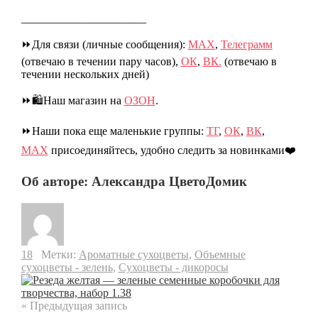
______________________
⏩Для связи (личные сообщения):
МАХ
,
Телеграмм
(отвечаю в течении пару часов),
ОК
,
ВК.
(отвечаю в
течении нескольких дней)
⏩🛍️Наш магазин на
ОЗОН
.
⏩Наши пока еще маленькие группы:
ТГ
,
ОК
,
ВК
,
МАХ
присоединяйтесь, удобно следить за новинками❤️
Об авторе: Александра ЦветоДомик
18
Метки:
Ароматные сухоцветы
,
Объемные
сухоцветы - зелень
,
Сухоцветы - дикоросы
« Предыдущая запись