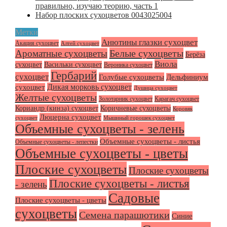
правильно, изучаю теорию, часть 1
Набор плоских сухоцветов 0043025004
Метки
Анютины глазки сухоцвет
Акация сухоцвет
Алтей сухоцвет
Белые сухоцветы
Ароматные сухоцветы
Берёза
Виола
сухоцвет
Васильки сухоцвет
Вероника сухоцвет
Гербарий
сухоцвет
Голубые сухоцветы
Дельфиниум
Дикая морковь сухоцвет
сухоцвет
Душица сухоцвет
Желтые сухоцветы
Золотарник сухоцвет
Карагач сухоцвет
Кориандр (кинза) сухоцвет
Коричневые сухоцветы
Коровяк
Люцерна сухоцвет
сухоцвет
Мышиный горошек сухоцвет
Объемные сухоцветы - зелень
Объемные сухоцветы - листья
Объемные сухоцветы - лепестки
Объемные сухоцветы - цветы
Плоские сухоцветы
Плоские сухоцветы
Плоские сухоцветы - листья
- зелень
Садовые
Плоские сухоцветы - цветы
сухоцветы
Семена парашютики
Синие