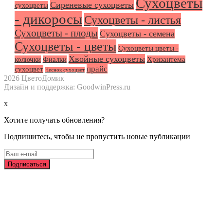
Сухоцветы
Сиреневые сухоцветы
сухоцветы
- дикоросы
Сухоцветы - листья
Сухоцветы - плоды
Сухоцветы - семена
Сухоцветы - цветы
Сухоцветы цветы -
Хвойные сухоцветы
колючки
Фиалки
Хризантема
прайс
сухоцвет
Чеснок сухоцвет
2026 ЦветоДомик
Дизайн и поддержка: GoodwinPress.ru
x
Хотите получать обновления?
Подпишитесь, чтобы не пропустить новые публикации