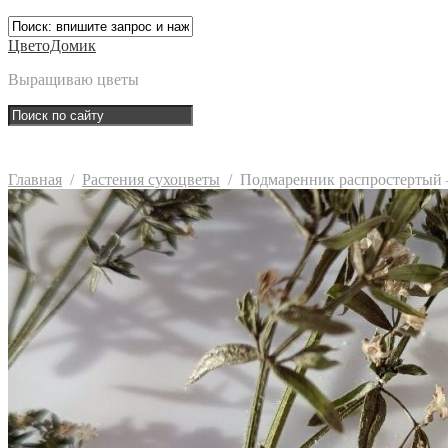
ЦветоДомик
Выращиваю цветы
Главная
/
Растения сухоцветы
/
Подмаренник распростертый —