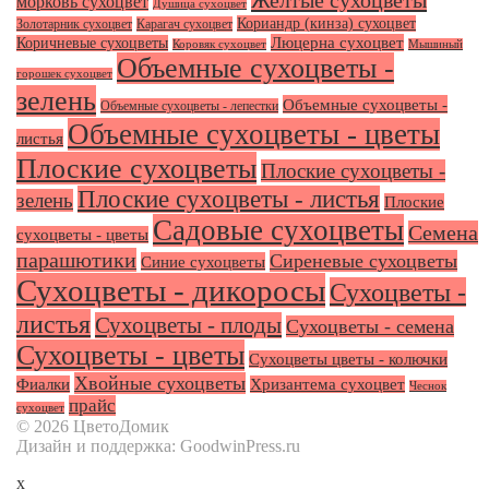
Желтые сухоцветы
морковь сухоцвет
Душица сухоцвет
Кориандр (кинза) сухоцвет
Золотарник сухоцвет
Карагач сухоцвет
Люцерна сухоцвет
Коричневые сухоцветы
Коровяк сухоцвет
Мышиный
Объемные сухоцветы -
горошек сухоцвет
зелень
Объемные сухоцветы -
Объемные сухоцветы - лепестки
Объемные сухоцветы - цветы
листья
Плоские сухоцветы
Плоские сухоцветы -
Плоские сухоцветы - листья
зелень
Плоские
Садовые сухоцветы
Семена
сухоцветы - цветы
парашютики
Сиреневые сухоцветы
Синие сухоцветы
Сухоцветы - дикоросы
Сухоцветы -
листья
Сухоцветы - плоды
Сухоцветы - семена
Сухоцветы - цветы
Сухоцветы цветы - колючки
Хвойные сухоцветы
Фиалки
Хризантема сухоцвет
Чеснок
прайс
сухоцвет
© 2026 ЦветоДомик
Дизайн и поддержка: GoodwinPress.ru
x