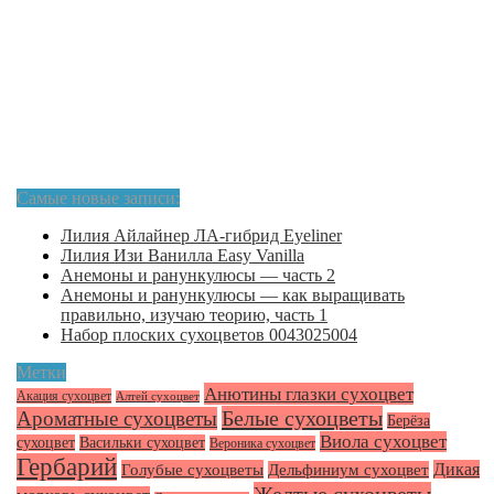
Самые новые записи:
Лилия Айлайнер ЛА-гибрид Eyeliner
Лилия Изи Ванилла Easy Vanilla
Анемоны и ранункулюсы — часть 2
Анемоны и ранункулюсы — как выращивать
правильно, изучаю теорию, часть 1
Набор плоских сухоцветов 0043025004
Метки
Анютины глазки сухоцвет
Акация сухоцвет
Алтей сухоцвет
Белые сухоцветы
Ароматные сухоцветы
Берёза
Виола сухоцвет
сухоцвет
Васильки сухоцвет
Вероника сухоцвет
Гербарий
Голубые сухоцветы
Дикая
Дельфиниум сухоцвет